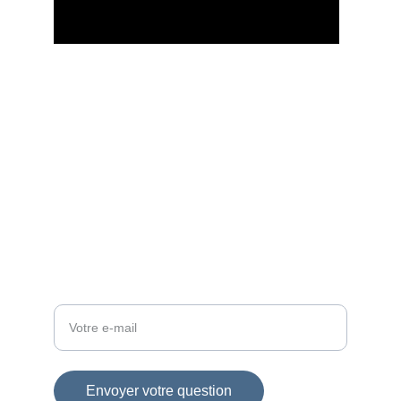
KONTAKTAI
antanasmazil@gmail.com
+37069929989
Votre e-mail ici
Envoyer votre question