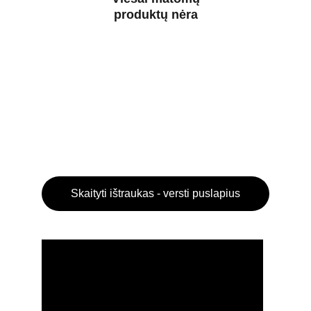
produktų nėra
Skaityti ištraukas - versti puslapius