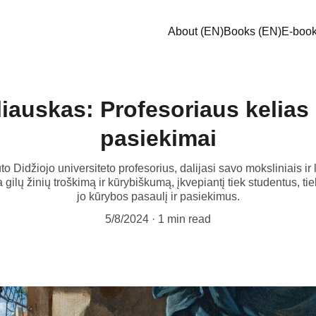
About (EN)
Books (EN)
E-boo
auskas: Profesoriaus kelias ir
pasiekimai
 Didžiojo universiteto profesorius, dalijasi savo moksliniais ir l
a gilų žinių troškimą ir kūrybiškumą, įkvepiantį tiek studentus, t
jo kūrybos pasaulį ir pasiekimus.
5/8/2024
1 min read